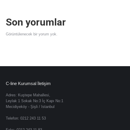
Son yorumlar
Görüntülenecek bir yorum yok.
C-line Kurumsal İletişim
Adres: Kuştepe Mahallesi,
Leylak 1 Sokak No:3 İç Kapı No:1
Mecidiyeköy - Şişli / Istanbul
Telefon: 0212 243 11 53
Faks: 0212 243 11 83