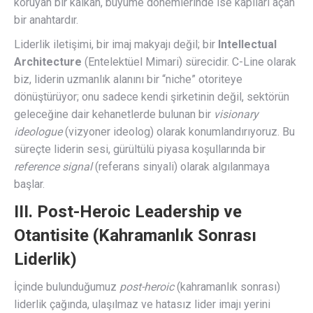
koruyan bir kalkan, büyüme dönemlerinde ise kapıları açan
bir anahtardır.
Liderlik iletişimi, bir imaj makyajı değil; bir
Intellectual
Architecture
(Entelektüel Mimari) sürecidir. C-Line olarak
biz, liderin uzmanlık alanını bir “niche” otoriteye
dönüştürüyor; onu sadece kendi şirketinin değil, sektörün
geleceğine dair kehanetlerde bulunan bir
visionary
ideologue
(vizyoner ideolog) olarak konumlandırıyoruz. Bu
süreçte liderin sesi, gürültülü piyasa koşullarında bir
reference signal
(referans sinyali) olarak algılanmaya
başlar.
III. Post-Heroic Leadership ve
Otantisite (Kahramanlık Sonrası
Liderlik)
İçinde bulunduğumuz
post-heroic
(kahramanlık sonrası)
liderlik çağında, ulaşılmaz ve hatasız lider imajı yerini