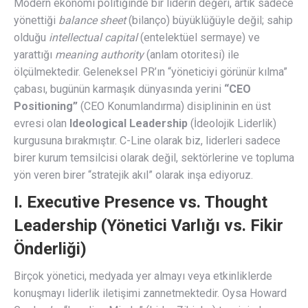
Modern ekonomi politiğinde bir liderin değeri, artık sadece
yönettiği
balance sheet
(bilanço) büyüklüğüyle değil; sahip
olduğu
intellectual capital
(entelektüel sermaye) ve
yarattığı
meaning authority
(anlam otoritesi) ile
ölçülmektedir. Geleneksel PR’ın “yöneticiyi görünür kılma”
çabası, bugünün karmaşık dünyasında yerini
“CEO
Positioning”
(CEO Konumlandırma) disiplininin en üst
evresi olan
Ideological Leadership
(İdeolojik Liderlik)
kurgusuna bırakmıştır. C-Line olarak biz, liderleri sadece
birer kurum temsilcisi olarak değil, sektörlerine ve topluma
yön veren birer “stratejik akıl” olarak inşa ediyoruz.
I. Executive Presence vs. Thought
Leadership (Yönetici Varlığı vs. Fikir
Önderliği)
Birçok yönetici, medyada yer almayı veya etkinliklerde
konuşmayı liderlik iletişimi zannetmektedir. Oysa Howard