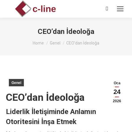
Search:
CEO’dan İdeoloğa
You are here:
Home
Genel
CEO’dan İdeoloğa
Genel
Oca
24
CEO’dan İdeoloğa
2026
Liderlik İletişiminde Anlamın
Otoritesini İnşa Etmek