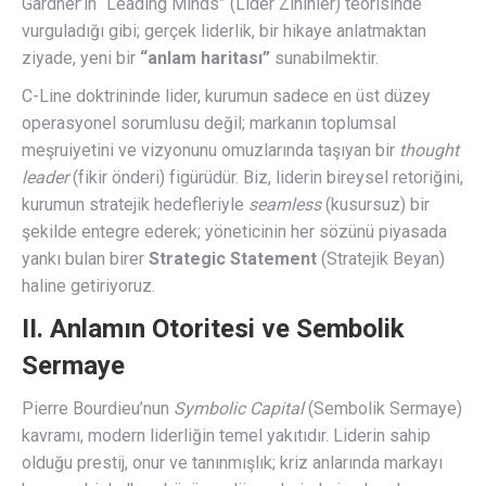
Gardner’ın “Leading Minds” (Lider Zihinler) teorisinde
vurguladığı gibi; gerçek liderlik, bir hikaye anlatmaktan
ziyade, yeni bir
“anlam haritası”
sunabilmektir.
C-Line doktrininde lider, kurumun sadece en üst düzey
operasyonel sorumlusu değil; markanın toplumsal
meşruiyetini ve vizyonunu omuzlarında taşıyan bir
thought
leader
(fikir önderi) figürüdür. Biz, liderin bireysel retoriğini,
kurumun stratejik hedefleriyle
seamless
(kusursuz) bir
şekilde entegre ederek; yöneticinin her sözünü piyasada
yankı bulan birer
Strategic Statement
(Stratejik Beyan)
haline getiriyoruz.
II. Anlamın Otoritesi ve Sembolik
Sermaye
Pierre Bourdieu’nun
Symbolic Capital
(Sembolik Sermaye)
kavramı, modern liderliğin temel yakıtıdır. Liderin sahip
olduğu prestij, onur ve tanınmışlık; kriz anlarında markayı