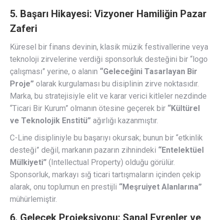
5. Başarı Hikayesi: Vizyoner Hamiliğin Pazar
Zaferi
Küresel bir finans devinin, klasik müzik festivallerine veya
teknoloji zirvelerine verdiği sponsorluk desteğini bir “logo
çalışması” yerine, o alanın
“Geleceğini Tasarlayan Bir
Proje”
olarak kurgulaması bu disiplinin zirve noktasıdır.
Marka, bu stratejisiyle elit ve karar verici kitleler nezdinde
“Ticari Bir Kurum” olmanın ötesine geçerek bir
“Kültürel
ve Teknolojik Enstitü”
ağırlığı kazanmıştır.
C-Line disipliniyle bu başarıyı okursak; bunun bir “etkinlik
desteği” değil, markanın pazarın zihnindeki
“Entelektüel
Mülkiyeti”
(Intellectual Property) olduğu görülür.
Sponsorluk, markayı sığ ticari tartışmaların içinden çekip
alarak, onu toplumun en prestijli
“Meşruiyet Alanlarına”
mühürlemiştir.
6. Gelecek Projeksiyonu: Sanal Evrenler ve