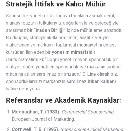
Stratejik İttifak ve Kalıcı Mühür
Sponsorluk yönetimi, bir logoyu bir alana asmak değil;
markayı pazarın tutkularıyla, değerleriyle ve geleceğiyle
sarsılmaz bir
“İraden Birliği”
içinde mühürleme sanatıdır.
Bu disiplin; stratejik akılla beslenen, analitik veriyle
mühürlenen ve markanın toplumsal meşruiyetini en üst
kürsüden ilan eden bir
yönetim mimarisidir
.
Unutulmamalıdır ki; “Doğru yönetilmeyen sponsorluk bir
maliyet, doğru yönetilen sponsorluk ise markanın tarihsel
mirasına atılan sarsılmaz bir imzadır.” C-Line olarak biz,
sponsorluklarınızı markanızın sarsılmaz
itibar kalkanı
haline getiriyoruz.
Referanslar ve Akademik Kaynaklar:
Meenaghan, T. (1983).
Commercial Sponsorship.
European Journal of Marketing.
Cornwell, T. B. (1995).
Sponsorship-Linked Marketing.