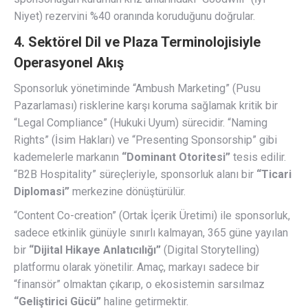
Niyet) rezervini %40 oranında koruduğunu doğrular.
4. Sektörel Dil ve Plaza Terminolojisiyle
Operasyonel Akış
Sponsorluk yönetiminde “Ambush Marketing” (Pusu
Pazarlaması) risklerine karşı koruma sağlamak kritik bir
“Legal Compliance” (Hukuki Uyum) sürecidir. “Naming
Rights” (İsim Hakları) ve “Presenting Sponsorship” gibi
kademelerle markanın
“Dominant Otoritesi”
tesis edilir.
“B2B Hospitality” süreçleriyle, sponsorluk alanı bir
“Ticari
Diplomasi”
merkezine dönüştürülür.
“Content Co-creation” (Ortak İçerik Üretimi) ile sponsorluk,
sadece etkinlik günüyle sınırlı kalmayan, 365 güne yayılan
bir
“Dijital Hikaye Anlatıcılığı”
(Digital Storytelling)
platformu olarak yönetilir. Amaç, markayı sadece bir
“finansör” olmaktan çıkarıp, o ekosistemin sarsılmaz
“Geliştirici Gücü”
haline getirmektir.