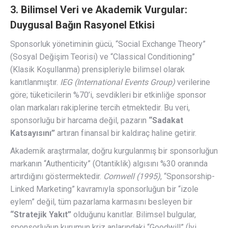
3. Bilimsel Veri ve Akademik Vurgular:
Duygusal Bağın Rasyonel Etkisi
Sponsorluk yönetiminin gücü, “Social Exchange Theory”
(Sosyal Değişim Teorisi) ve “Classical Conditioning”
(Klasik Koşullanma) prensipleriyle bilimsel olarak
kanıtlanmıştır.
IEG (International Events Group)
verilerine
göre; tüketicilerin %70’i, sevdikleri bir etkinliğe sponsor
olan markaları rakiplerine tercih etmektedir. Bu veri,
sponsorluğu bir harcama değil, pazarın
“Sadakat
Katsayısını”
artıran finansal bir kaldıraç haline getirir.
Akademik araştırmalar, doğru kurgulanmış bir sponsorluğun
markanın “Authenticity” (Otantiklik) algısını %30 oranında
artırdığını göstermektedir.
Cornwell (1995)
, “Sponsorship-
Linked Marketing” kavramıyla sponsorluğun bir “izole
eylem” değil, tüm pazarlama karmasını besleyen bir
“Stratejik Yakıt”
olduğunu kanıtlar. Bilimsel bulgular,
sponsorluğun kurumun kriz anlarındaki “Goodwill” (İyi