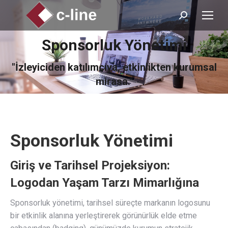
Search:
Sponsorluk Yönetimi
You are here:
"İzleyiciden katılımcıya, etkinlikten kurumsal
mirasa."
Sponsorluk Yönetimi
Giriş ve Tarihsel Projeksiyon:
Logodan Yaşam Tarzı Mimarlığına
Sponsorluk yönetimi, tarihsel süreçte markanın logosunu
bir etkinlik alanına yerleştirerek görünürlük elde etme