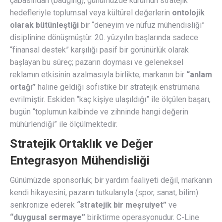
çabasından (badging), günümüzde kurumun stratejik
hedefleriyle toplumsal veya kültürel değerlerin
ontolojik
olarak bütünleştiği
bir “deneyim ve nüfuz mühendisliği”
disiplinine dönüşmüştür. 20. yüzyılın başlarında sadece
“finansal destek” karşılığı pasif bir görünürlük olarak
başlayan bu süreç; pazarın doyması ve geleneksel
reklamın etkisinin azalmasıyla birlikte, markanın bir
“anlam
ortağı”
haline geldiği sofistike bir stratejik enstrümana
evrilmiştir. Eskiden “kaç kişiye ulaşıldığı” ile ölçülen başarı,
bugün “toplumun kalbinde ve zihninde hangi değerin
mühürlendiği” ile ölçülmektedir.
Stratejik Ortaklık ve Değer
Entegrasyon Mühendisliği
Günümüzde sponsorluk; bir yardım faaliyeti değil, markanın
kendi hikayesini, pazarın tutkularıyla (spor, sanat, bilim)
senkronize ederek
“stratejik bir meşruiyet”
ve
“duygusal sermaye”
biriktirme operasyonudur. C-Line