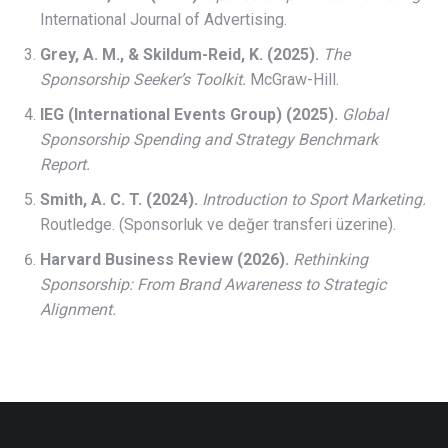
International Journal of Advertising.
Grey, A. M., & Skildum-Reid, K. (2025).
The
Sponsorship Seeker’s Toolkit.
McGraw-Hill.
IEG (International Events Group) (2025).
Global
Sponsorship Spending and Strategy Benchmark
Report.
Smith, A. C. T. (2024).
Introduction to Sport Marketing.
Routledge. (Sponsorluk ve değer transferi üzerine).
Harvard Business Review (2026).
Rethinking
Sponsorship: From Brand Awareness to Strategic
Alignment.